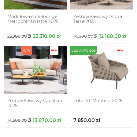
Modułowa sofa-lounge
Zestaw kawowy Allora
Metropolitan latte 2025
Terre 2025
23 310.00
zł
12 160.00
zł
25 900.00
zł
14 400.00
zł
-5 %
Już w Polsce
Zestaw kawowy Capalbio
Fotel XL Montera 2025
2025
13 870.00
zł
7 850.00
zł
14 600.00
zł