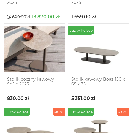
2025
2025
13 870.00
zł
1 659.00
zł
14 600.00
zł
Już w Polsce
Stolik boczny kawowy
Stolik kawowy Boaz 150 x
Sofie 2025
65 х 35
830.00
zł
5 351.00
zł
Już w Polsce
-10 %
Już w Polsce
-10 %