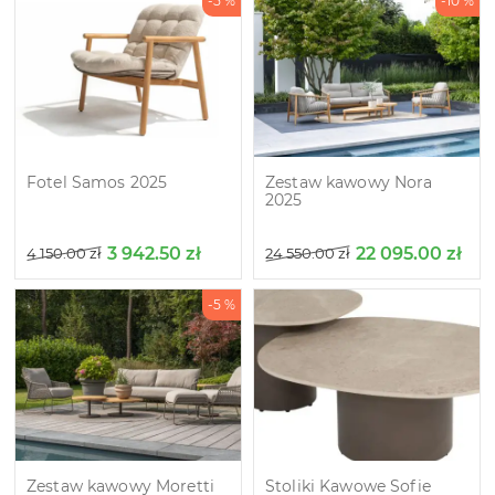
-5 %
-10 %
Fotel Samos 2025
Zestaw kawowy Nora
2025
3 942.50
zł
22 095.00
zł
4 150.00
zł
24 550.00
zł
-5 %
Zestaw kawowy Moretti
Stoliki Kawowe Sofie