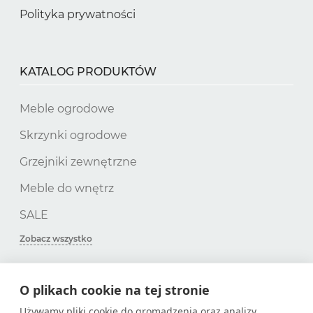
Polityka prywatności
KATALOG PRODUKTÓW
Meble ogrodowe
Skrzynki ogrodowe
Grzejniki zewnętrzne
Meble do wnętrz
SALE
Zobacz wszystko
O plikach cookie na tej stronie
SUBSKRYPCJA
Używamy pliki cookie do gromadzenia oraz analizy