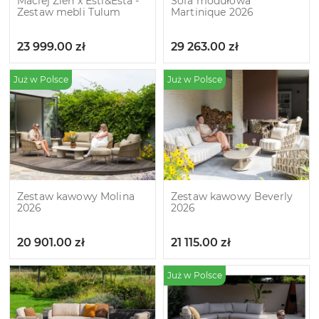
Maciej Zień x Esti&Esta -
Sofa modułowa
Zestaw mebli Tulum
Martinique 2026
23 999.00
zł
29 263.00
zł
Już w Polsce
Już w Polsce
Zestaw kawowy Molina
Zestaw kawowy Beverly
2026
2026
20 901.00
zł
21 115.00
zł
Już w Polsce