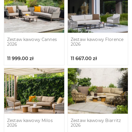
Zestaw kawowy Cannes
Zestaw kawowy Florence
2026
2026
11 999.00
zł
11 667.00
zł
Zestaw kawowy Milos
Zestaw kawowy Biarritz
2026
2026