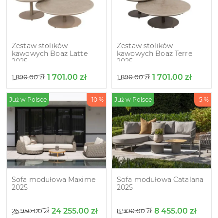
Zestaw stolików
Zestaw stolików
kawowych Boaz Latte
kawowych Boaz Terre
2025
2025
1 701.00
zł
1 701.00
zł
1 890.00
zł
1 890.00
zł
Już w Polsce
-10 %
Już w Polsce
-5 %
Sofa modułowa Maxime
Sofa modułowa Catalana
2025
2025
24 255.00
zł
8 455.00
zł
26 950.00
zł
8 900.00
zł