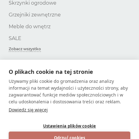
Skrzynki ogrodowe
Grzejniki zewnętrzne
Meble do wnętrz
SALE
Zobacz wszystko
O plikach cookie na tej stronie
SUBSKRYPCJA
Używamy pliki cookie do gromadzenia oraz analizy
informacji na temat wydajności i użyteczności strony, aby
Zdobądź tylko przydatne artykuły!
zagwarantować funkcje mediów społecznościowych i w
celu udoskonalenia i dostosowania treści oraz reklam.
Dowiedz się więcej
Ustawienia plików cookie
© 2026
Sklep internetowy na stronie
Odrzuć cookies