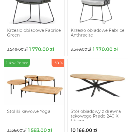
Krzesło obiadowe Fabrice
Krzesło obiadowe Fabrice
Green
Anthracite
1 770.00
zł
1 770.00
zł
3 540.00
zł
3 540.00
zł
Już w Polsce
-50 %
Stoliki kawowe Yoga
Stół obiadowy z drewna
tekowego Prado 240 X
115 cm
1 583.00
zł
10 166.00
zł
3 166.00
zł