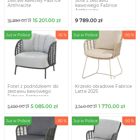
Zestaw kawowy Fabrice
Sofa z zestawu
Anthracite
kawowego Fabrice
Anthracite
15 201.00
zł
9 789.00
zł
16 890.00
zł
Już w Polsce
-10 %
Już w Polsce
-50 %
Fotel z podnóżkiem do
Krzesło obiadowe Fabrice
zestawu kawowego
Latte 2025
Fabrice Anthracite
5 085.00
zł
1 770.00
zł
5 650.00
zł
3 540.00
zł
Już w Polsce
-50 %
Już w Polsce
-50 %