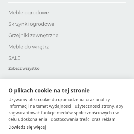
Meble ogrodowe
Skrzynki ogrodowe
Grzejniki zewnętrzne
Meble do wnętrz
SALE
Zobacz wszystko
O plikach cookie na tej stronie
SUBSKRYPCJA
Używamy pliki cookie do gromadzenia oraz analizy
informacji na temat wydajności i użyteczności strony, aby
Zdobądź tylko przydatne artykuły!
zagwarantować funkcje mediów społecznościowych i w
celu udoskonalenia i dostosowania treści oraz reklam.
Dowiedz się więcej