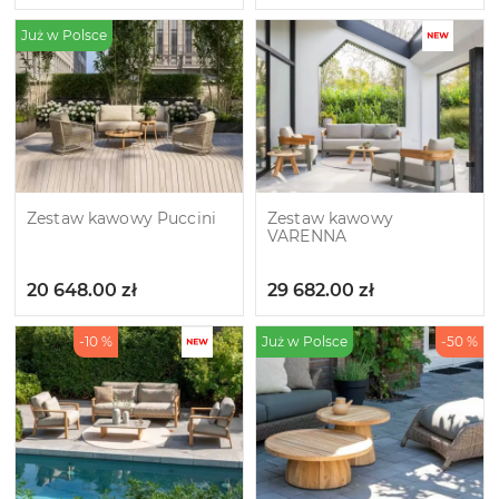
Już w Polsce
Zestaw kawowy Puccini
Zestaw kawowy
VARENNA
20 648.00
zł
29 682.00
zł
-10 %
Już w Polsce
-50 %