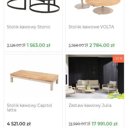
Stolik kawowy Stonic
Stoliki kawowe VOLTA
1 563.00
zł
2 784.00
zł
3 126.00
zł
5 568.00
zł
-10 %
Stolik kawowy Capitol
Zestaw kawowy Julia
latte
4 521.00
zł
17 991.00
zł
19 990.00
zł