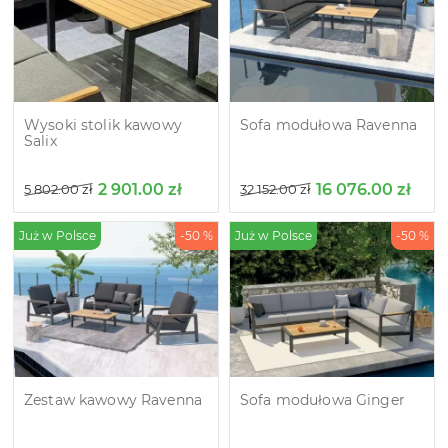
Wysoki stolik kawowy
Sofa modułowa Ravenna
Salix
2 901.00
zł
16 076.00
zł
5 802.00
zł
32 152.00
zł
Już w Polsce
-50 %
Już w Polsce
-50 %
Zestaw kawowy Ravenna
Sofa modułowa Ginger