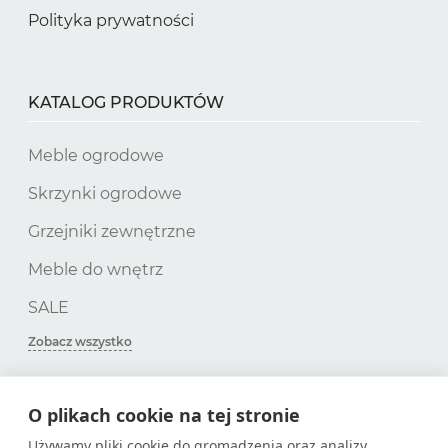
Polityka prywatności
KATALOG PRODUKTÓW
Meble ogrodowe
Skrzynki ogrodowe
Grzejniki zewnętrzne
Meble do wnętrz
SALE
Zobacz wszystko
O plikach cookie na tej stronie
SUBSKRYPCJA
Używamy pliki cookie do gromadzenia oraz analizy