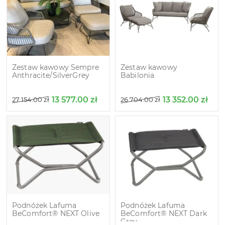
Zestaw kawowy Sempre
Zestaw kawowy
Anthracite/SilverGrey
Babilonia
13 577.00
zł
13 352.00
zł
27 154.00
zł
26 704.00
zł
Podnóżek Lafuma
Podnóżek Lafuma
BeComfort® NEXT Olive
BeComfort® NEXT Dark
Grey