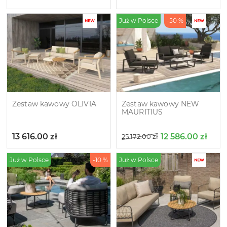
Już w Polsce
-50 %
Zestaw kawowy OLIVIA
Zestaw kawowy NEW
MAURITIUS
13 616.00
zł
12 586.00
zł
25 172.00
zł
Już w Polsce
-10 %
Już w Polsce