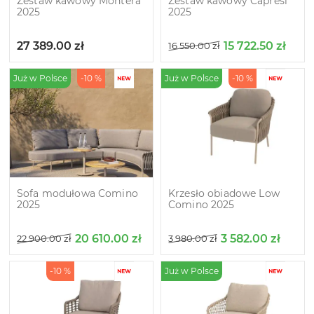
Zestaw kawowy Montera
Zestaw kawowy Capresi
2025
2025
27 389.00
zł
15 722.50
zł
16 550.00
zł
Już w Polsce
-10 %
Już w Polsce
-10 %
Sofa modułowa Comino
Krzesło obiadowe Low
2025
Comino 2025
20 610.00
zł
3 582.00
zł
22 900.00
zł
3 980.00
zł
-10 %
Już w Polsce