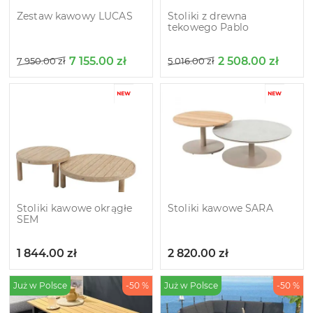
Zestaw kawowy LUCAS
Stoliki z drewna
tekowego Pablo
7 155.00
zł
2 508.00
zł
7 950.00
zł
5 016.00
zł
Stoliki kawowe okrągłe
Stoliki kawowe SARA
SEM
1 844.00
zł
2 820.00
zł
Już w Polsce
-50 %
Już w Polsce
-50 %