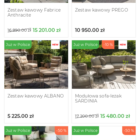
Zestaw kawowy Fabrice
Zestaw kawowy PREGO
Anthracite
15 201.00
zł
10 950.00
zł
16 890.00
zł
Już w Polsce
Już w Polsce
-10 %
Zestaw kawowy ALBANO
Modułowa sofa-leżak
SARDINIA
5 225.00
zł
15 480.00
zł
17 200.00
zł
Już w Polsce
-50 %
Już w Polsce
-50 %