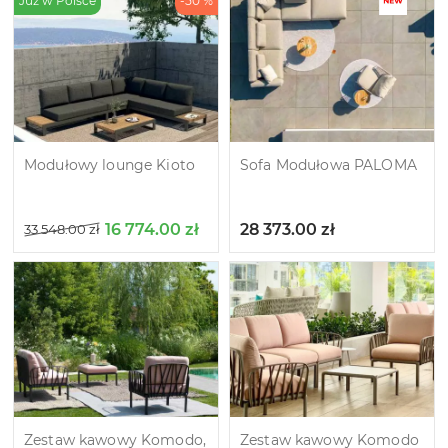
Już w Polsce
-50 %
Modułowy lounge Kioto
Sofa Modułowa PALOMA
16 774.00
zł
28 373.00
zł
33 548.00
zł
Zestaw kawowy Komodo,
Zestaw kawowy Komodo