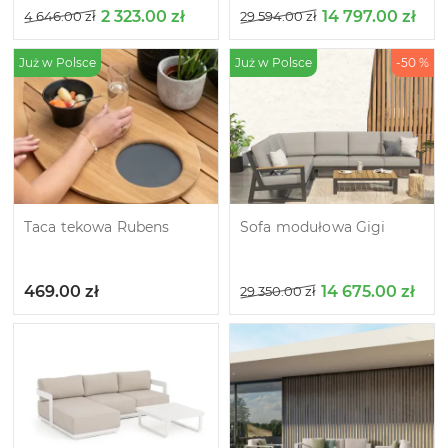
2 323.00
zł
14 797.00
zł
4 646.00
zł
29 594.00
zł
Już w Polsce
Już w Polsce
-50 %
Taca tekowa Rubens
Sofa modułowa Gigi
469.00
zł
14 675.00
zł
29 350.00
zł