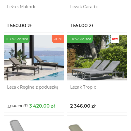
Leżak Malindi
Leżak Caraibi
1 560.00
zł
1 551.00
zł
Już w Polsce
-10 %
Już w Polsce
Leżak Regina z poduszką
Leżak Tropic
3 420.00
zł
2 346.00
zł
3 800.00
zł