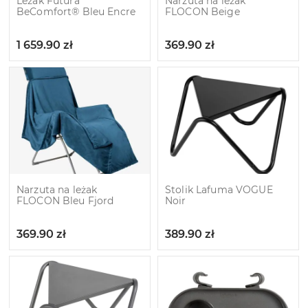
Leżak Futura
Narzuta na leżak
BeComfort® Bleu Encre
FLOCON Beige
1 659.90
zł
369.90
zł
Narzuta na leżak
Stolik Lafuma VOGUE
FLOCON Bleu Fjord
Noir
369.90
zł
389.90
zł