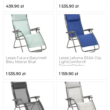
439.90
zł
1 535.90
zł
Leżak Futura Batyline®
Leżak Lafuma RSXA Clip
Bleu Mistral Blue
LightComfort®
Denim/Ombre
1 535.90
zł
1 159.90
zł