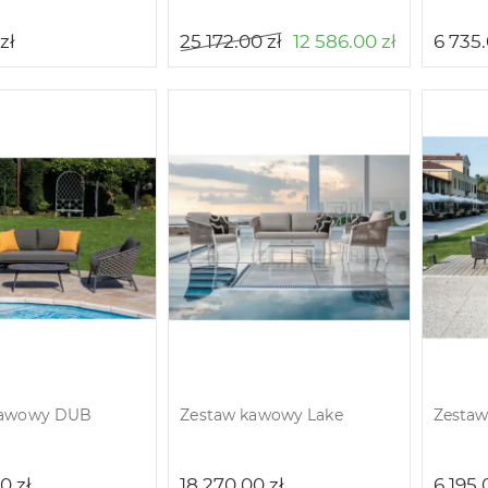
zł
25 172.00
zł
12 586.00
zł
6 735
kawowy DUB
Zestaw kawowy Lake
Zestaw
00
zł
18 270.00
zł
6 195