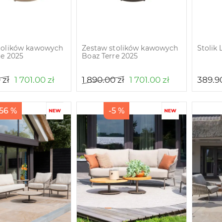
tolików kawowych
Zestaw stolików kawowych
Stolik
te 2025
Boaz Terre 2025
0
zł
1 701.00
zł
1 890.00
zł
1 701.00
zł
389.9
.56 %
-5 %