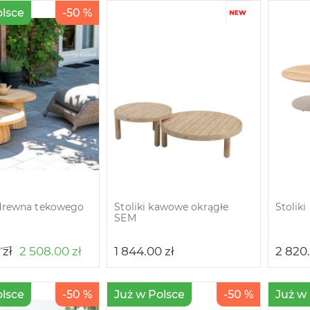
olsce
-50 %
z drewna tekowego
Stoliki kawowe okrągłe
Stolik
SEM
0
zł
2 508.00
zł
1 844.00
zł
2 820
olsce
-50 %
Już w Polsce
-50 %
Już w