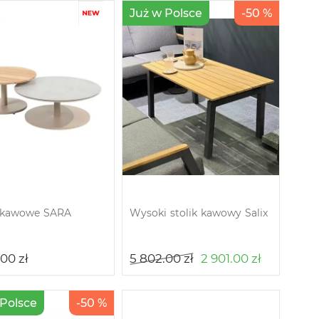
Już w Polsce
-50 %
i kawowe SARA
Wysoki stolik kawowy Salix
.00
zł
5 802.00
zł
2 901.00
zł
 Polsce
-50 %