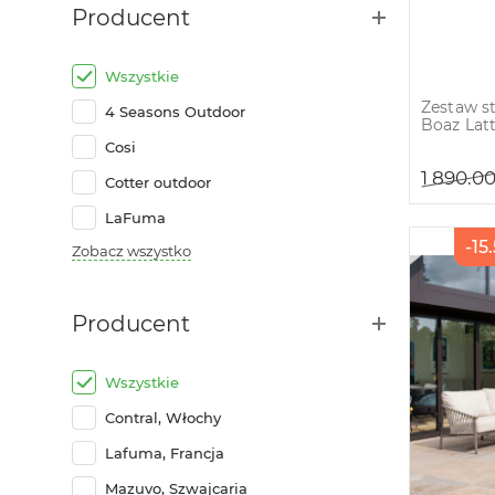
Producent
Wszystkie
Zestaw s
4 Seasons Outdoor
Boaz Lat
Cosi
1 890.0
Cotter outdoor
LaFuma
-15
Zobacz wszystko
Producent
Wszystkie
Contral, Włochy
Lafuma, Francja
Mazuvo, Szwajcaria