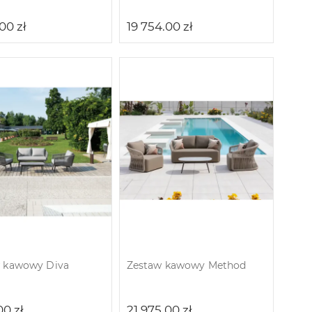
.00
zł
19 754.00
zł
 kawowy Diva
Zestaw kawowy Method
.00
zł
21 975.00
zł