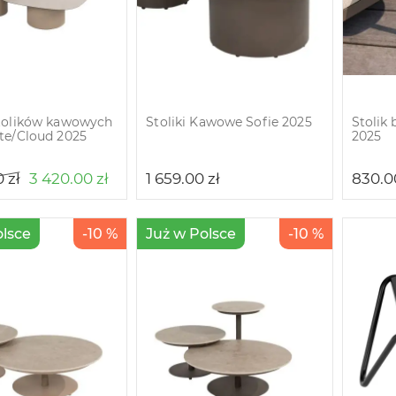
tolików kawowych
Stoliki Kawowe Sofie 2025
Stolik
te/Cloud 2025
2025
0
zł
3 420.00
zł
1 659.00
zł
830.
olsce
-10 %
Już w Polsce
-10 %