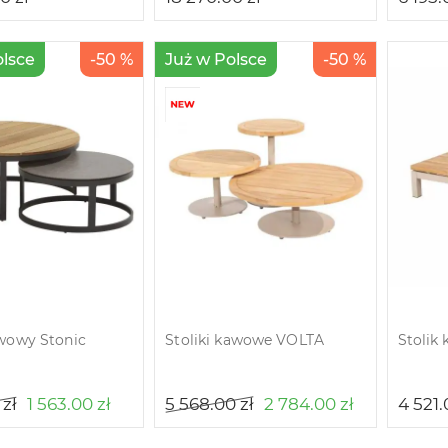
olsce
-50 %
Już w Polsce
-50 %
awowy Stonic
Stoliki kawowe VOLTA
Stolik 
0
zł
1 563.00
zł
5 568.00
zł
2 784.00
zł
4 521