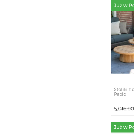
Już w P
Stoliki 
Pablo
5 016.0
Już w P