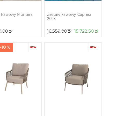
w kawowy Montera
Zestaw kawowy Capresi
2025
9.00
zł
16 550.00
zł
15 722.50
zł
-10 %