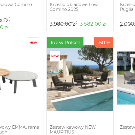
dułowa Comino
Krzesło obiadowe Low
Krzesł
Comino 2025
Puglia
00
zł
3 980.00
zł
3 582.00
zł
2 000
00
zł
Już w Polsce
-50 %
awowy EMMA, rama
Zestaw kawowy NEW
Zesta
rach
MAURITIUS