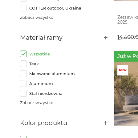
COTTER outdoor, Ukraina
Zestaw k
Zobacz wszystko
2025
Materiał ramy
14 400.
Wszystkie
Już w P
Teak
Malowane aluminium
Aluminium
Stal nierdzewna
Zobacz wszystko
Kolor produktu