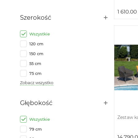
1 610.00
Szerokość
Wszystkie
120 cm
150 cm
55 cm
75 cm
Zobacz wszystko
Głębokość
Zestaw 
Wszystkie
79 cm
14 790.