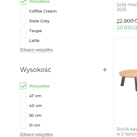
Wszystkie
Sofa mo
2025
Coffee Cream
22 900.
Slate Grey
20 610.
Taupe
Latte
Zobacz wszystko
Wysokość
Wszystkie
47 cm
40 cm
50 cm
51 cm
Stolik k
w 2 kolo
Zobacz wszystko