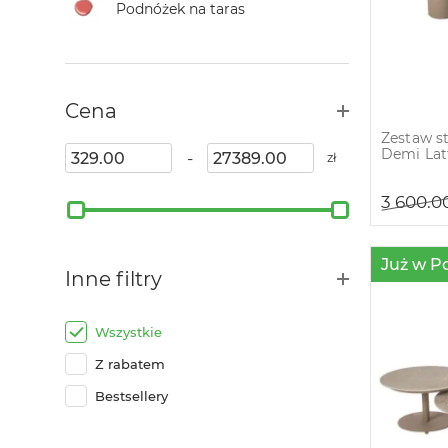
Podnóżek na taras
Cena
Zestaw s
Demi Lat
-
zł
3 600.0
Już w P
Inne filtry
Wszystkie
Z rabatem
Bestsellery