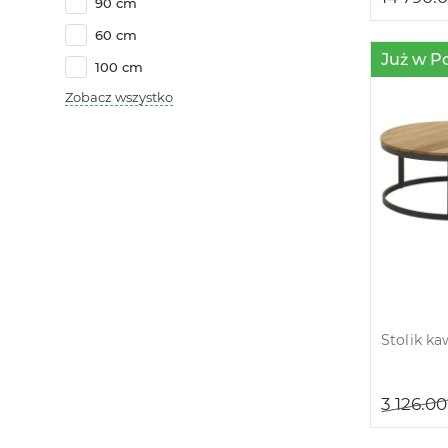
90 cm
60 cm
Już w P
100 cm
Zobacz wszystko
Stolik k
3 126.0