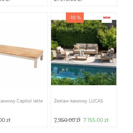
-10 %
kawowy Capitol latte
Zestaw kawowy LUCAS
.00
zł
7 950.00
zł
7 155.00
zł