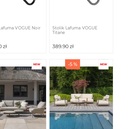
 Lafuma VOGUE Noir
Stolik Lafuma VOGUE
Titane
0
zł
389.90
zł
-5 %