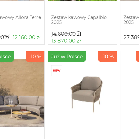
awowy Allora Terre
Zestaw kawowy Capalbio
Zesta
2025
2025
14 600.00
zł
00
zł
12 160.00
zł
27 38
13 870.00
zł
olsce
-10 %
Już w Polsce
-10 %