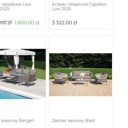
o obiadowe Low
Krzesło obiadowe Capalbio
 2025
Low 2025
.00
zł
1 800.00
zł
3 322.00
zł
w kawowy Bergen
Zestaw kawowy Bled