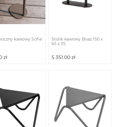
 boczny kawowy Sofie
Stolik kawowy Boaz 150 x
65 х 35
00
zł
5 351.00
zł