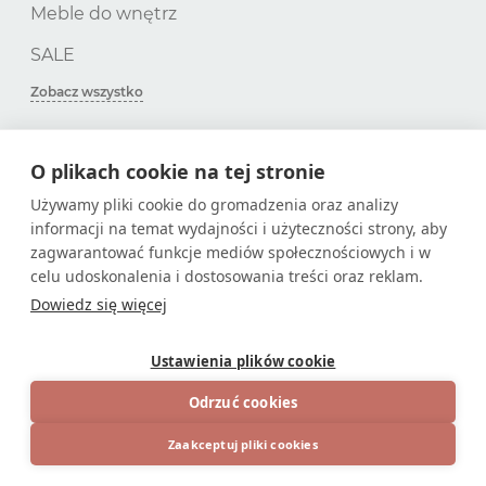
Meble do wnętrz
SALE
Zobacz wszystko
O plikach cookie na tej stronie
SUBSKRYPCJA
Używamy pliki cookie do gromadzenia oraz analizy
informacji na temat wydajności i użyteczności strony, aby
Zdobądź tylko przydatne artykuły!
zagwarantować funkcje mediów społecznościowych i w
celu udoskonalenia i dostosowania treści oraz reklam.
Dowiedz się więcej
Ustawienia plików cookie
© 2026
Sklep internetowy na stronie
Odrzuć cookies
Zaakceptuj pliki cookies