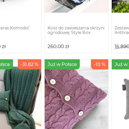
 taras Komodo/
Kosz do zawieszania skrzyni
Zestaw
ogrodowej Style Box
Anthra
0
zł
260.00
zł
16 89
olsce
-31.82 %
Już w Polsce
-10 %
Już w