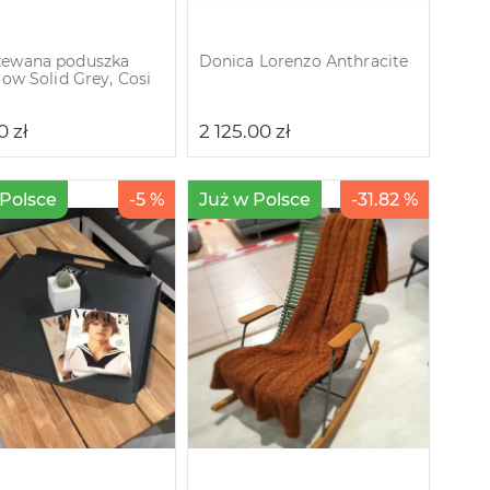
zewana poduszka
Donica Lorenzo Аnthracite
low Solid Grey, Cosi
00
zł
2 125.00
zł
 Polsce
-5 %
Już w Polsce
-31.82 %