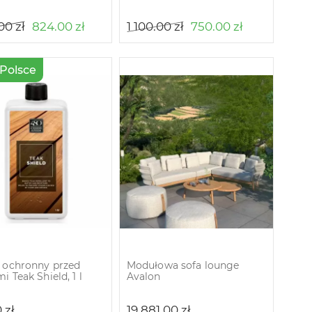
.00
zł
824.00
zł
1 100.00
zł
750.00
zł
 Polsce
 ochronny przed
Modułowa sofa lounge
 Teak Shield, 1 l
Avalon
0
zł
19 881.00
zł