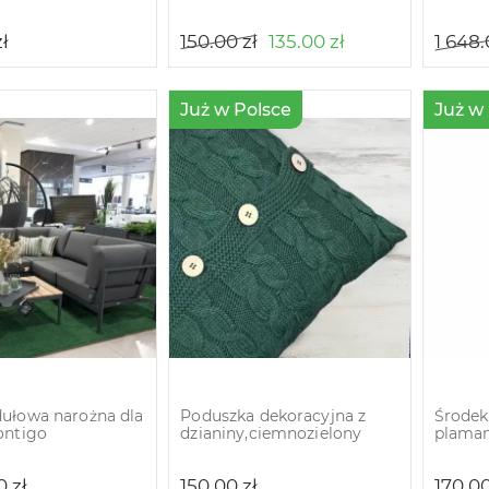
zł
150.00
zł
135.00
zł
1 648
Już w Polsce
Już w
ułowa narożna dla
Poduszka dekoracyjna z
Środek
ontigo
dzianiny,ciemnozielony
plamami
00
zł
150.00
zł
170.0