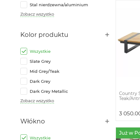
Stal nierdzewna/aluminium
Zobacz wszystko
Kolor produktu
Wszystkie
Slate Grey
Mid Grey/Teak
Dark Grey
Dark Grey Metallic
Country 
Teak/Antr
Zobacz wszystko
3 050.0
Włókno
Już w P
Wszystkie