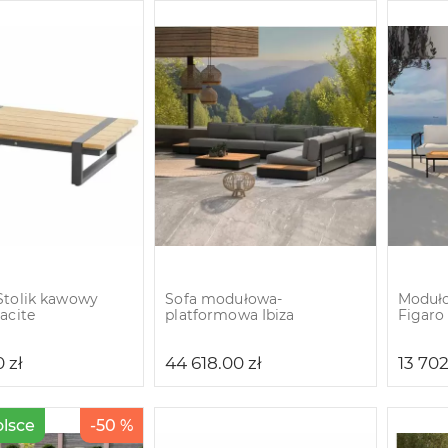
Stolik kawowy
Sofa modułowa-
Moduło
acite
platformowa Ibiza
Figaro
0
zł
44 618.00
zł
13 70
olsce
-50 %