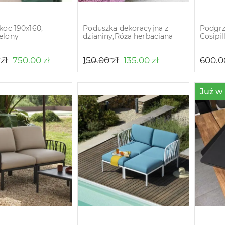
koc 190х160,
Poduszka dekoracyjna z
Podgr
elony
dzianiny,Róża herbaciana
Cosipil
0
zł
750.00
zł
150.00
zł
135.00
zł
600.
Już w