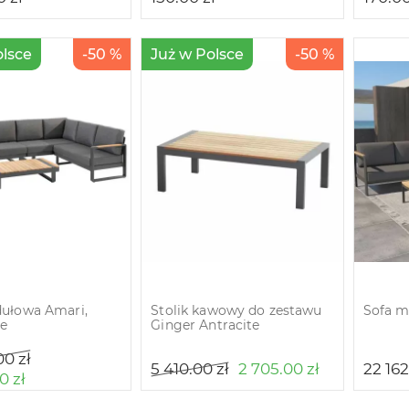
olsce
-50 %
Już w Polsce
-50 %
ułowa Amari,
Stolik kawowy do zestawu
Sofa m
te
Ginger Antracite
.00
zł
5 410.00
zł
2 705.00
zł
22 16
00
zł