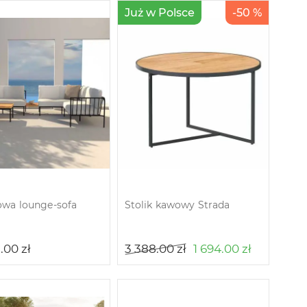
Już w Polsce
-50 %
wa lounge-sofa
Stolik kawowy Strada
2.00
zł
3 388.00
zł
1 694.00
zł