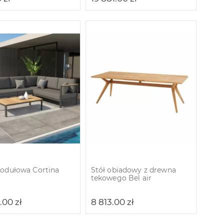
odułowa Cortina
Stół obiadowy z drewna
tekowego Bel air
2.00
zł
8 813.00
zł