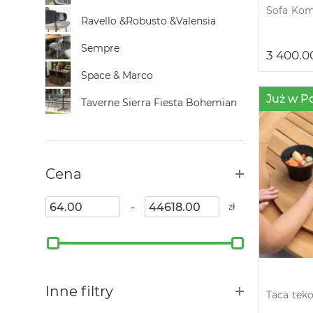
Sofa Kom
Ravello &Robusto &Valensia
Sempre
3 400.
Space & Marco
Już w P
Taverne Sierra Fiesta Bohemian
Cena
-
zł
Inne filtry
Taca tek