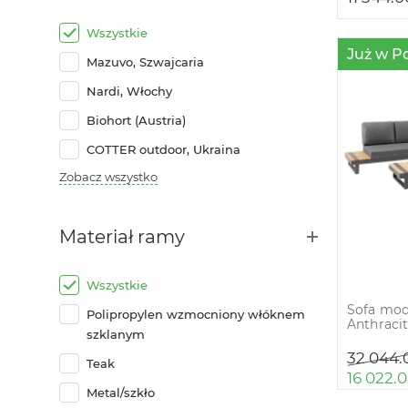
Wszystkie
Już w P
Mazuvo, Szwajcaria
Nardi, Włochy
Biohort (Austria)
COTTER outdoor, Ukraina
Zobacz wszystko
Materiał ramy
Wszystkie
Sofa mod
Polipropylen wzmocniony włóknem
Anthraci
szklanym
32 044
Teak
16 022.
Metal/szkło