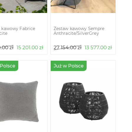
 kawowy Fabrice
Zestaw kawowy Sempre
cite
Anthracite/SilverGrey
0.00
zł
15 201.00
zł
27 154.00
zł
13 577.00
zł
 Polsce
Już w Polsce