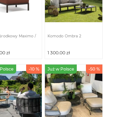
środkowy Maximo /
Komodo Ombra 2
.00
zł
1 300.00
zł
 Polsce
-10 %
Już w Polsce
-50 %