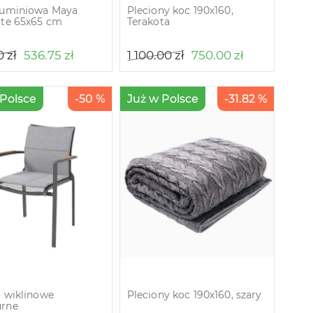
luminiowa Maya
Pleciony koc 190х160,
ite 65х65 cm
Terakota
0
zł
536.75
zł
1 100.00
zł
750.00
zł
 Polsce
-50 %
Już w Polsce
-31.82 %
o wiklinowe
Pleciony koc 190х160, szary
urne