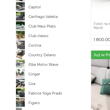
Capitol
Carthago Valetta
Fotel na
Club Maui Plato
Nardi
Club classic
1 800.0
Cortina
Już w P
Country Delano
Elba Motivi Wave
Ginger
Goa
Fabrice Yoga Prado
Figaro