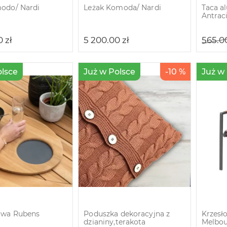
odo/ Nardi
Leżak Komoda/ Nardi
Taca a
Antrac
00
zł
5 200.00
zł
565.0
olsce
Już w Polsce
-10 %
Już w
owa Rubens
Poduszka dekoracyjna z
Krzesł
dzianiny,terakota
Melbo