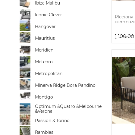
Ibiza Malibu
Iconic Clever
Pleciony 
ciemnozi
Hangover
1 100.0
Mauritius
Meridien
Meteoro
Metropolitan
Minerva Ridge Bora Pandino
Montigo
Optimum &Quatro &Melbourne
&Verona
Passion & Torino
Ramblas