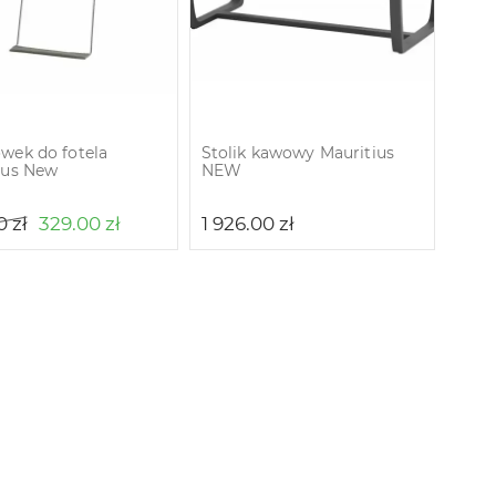
wek do fotela
Stolik kawowy Mauritius
ius New
NEW
00
zł
329.00
zł
1 926.00
zł