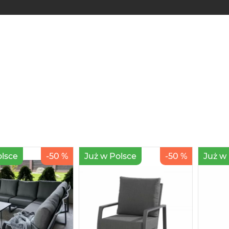
olsce
-50 %
Już w Polsce
-50 %
Już w