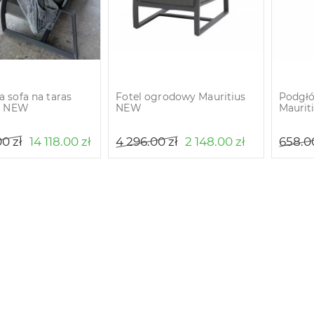
 sofa na taras
Fotel ogrodowy Mauritius
Podgłó
s NEW
NEW
Maurit
00
zł
14 118.00
zł
4 296.00
zł
2 148.00
zł
658.