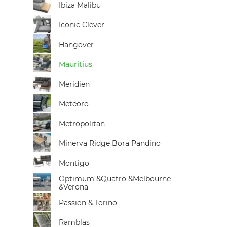
Ibiza Malibu
Iconic Clever
Hangover
Mauritius
Meridien
Meteoro
Metropolitan
Minerva Ridge Bora Pandino
Montigo
Optimum &Quatro &Melbourne
&Verona
Passion & Torino
Ramblas