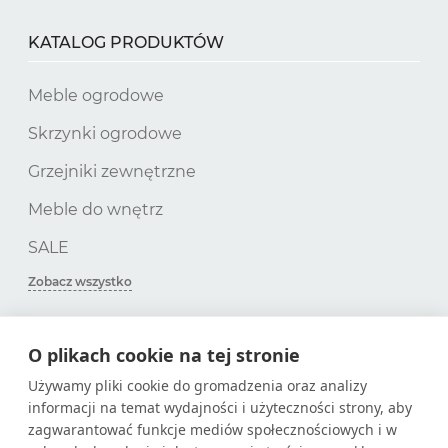
KATALOG PRODUKTÓW
Meble ogrodowe
Skrzynki ogrodowe
Grzejniki zewnętrzne
Meble do wnętrz
SALE
Zobacz wszystko
O plikach cookie na tej stronie
SUBSKRYPCJA
Używamy pliki cookie do gromadzenia oraz analizy
informacji na temat wydajności i użyteczności strony, aby
Zdobądź tylko przydatne artykuły!
zagwarantować funkcje mediów społecznościowych i w