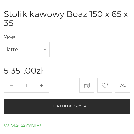
Stolik kawowy Boaz 150 x 65 х
35
Opcja:
latte
5 351.00
zł
−
+
DODAJ DO KOSZYKA
W MAGAZYNIE!