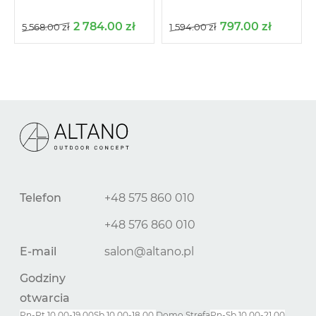
2 784.00
zł
797.00
zł
5 568.00
zł
1 594.00
zł
Telefon
+48 575 860 010
+48 576 860 010
E-mail
salon@altano.pl
Godziny
otwarcia
Pn-Pt 10.00-19.00
Sb 10.00-18.00
Domo Strefa
Pn-
Sb
10.00-21.00