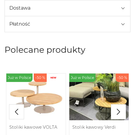
Dostawa
Płatność
Polecane produkty
%
Już w Polsce
-50 %
Już w Polsce
-50 %
Stoliki kawowe VOLTA
Stolik kawowy Verdi