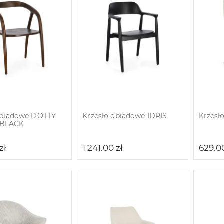
obiadowe DOTTY
Krzesło obiadowe IDRIS
Krzesł
BLACK
zł
1 241.00
zł
629.0