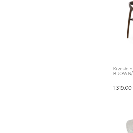
Krzesło 
BROWN/
1 319.00