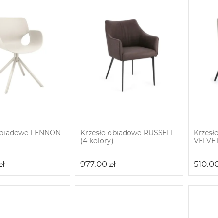
obiadowe LENNON
Krzesło obiadowe RUSSELL
Krzesł
)
(4 kolory)
VELVET
zł
977.00
zł
510.0