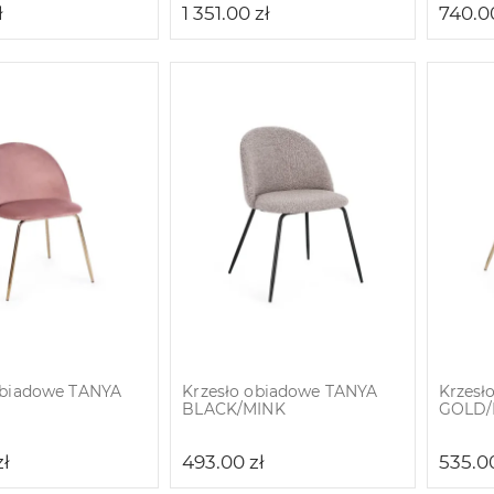
ł
1 351.00
zł
740.
obiadowe TANYA
Krzesło obiadowe TANYA
Krzesł
BLACK/MINK
GOLD/
zł
493.00
zł
535.0