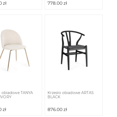
00
zł
778.00
zł
o obiadowe TANYA
Krzesło obiadowe ARTAS
IVORY
BLACK
0
zł
876.00
zł