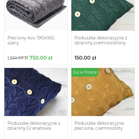
Pleciony koc 190х160,
Poduszka dekoracyjna z
szary
dzianiny,ciemnozielony
750.00
zł
150.00
zł
1 100.00
zł
Już w Polsce
Poduszka dekoracyjna z
Poduszka dekoracyjna
dzianiny,Granatowa
pleciona, ciemnożółty