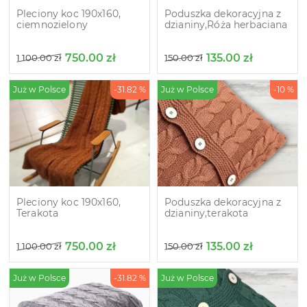
Pleciony koc 190х160,
Poduszka dekoracyjna z
ciemnozielony
dzianiny,Róża herbaciana
750.00
zł
135.00
zł
1 100.00
zł
150.00
zł
Już w Polsce
-31.82 %
Już w Polsce
-10 %
Pleciony koc 190х160,
Poduszka dekoracyjna z
Terakota
dzianiny,terakota
750.00
zł
135.00
zł
1 100.00
zł
150.00
zł
Już w Polsce
-31.82 %
Już w Polsce