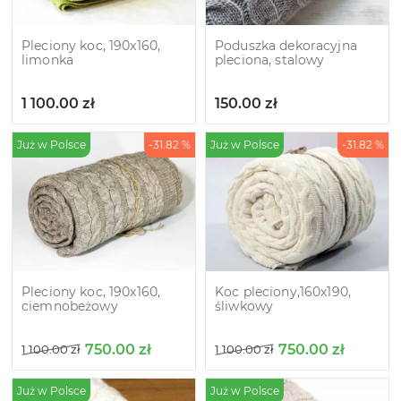
Pleciony koc, 190x160,
Poduszka dekoracyjna
limonka
pleciona, stalowy
1 100.00
zł
150.00
zł
Już w Polsce
-31.82 %
Już w Polsce
-31.82 %
Pleciony koc, 190x160,
Koc pleciony,160х190,
ciemnobeżowy
śliwkowy
750.00
zł
750.00
zł
1 100.00
zł
1 100.00
zł
Już w Polsce
Już w Polsce