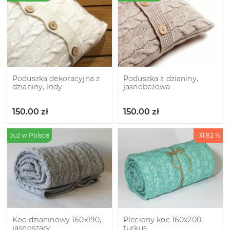
Poduszka dekoracyjna z
Poduszka z dzianiny,
dzianiny, lody
jasnobeżowa
150.00
zł
150.00
zł
Już w Polsce
-31.82 %
Koc dzianinowy 160x190,
Pleciony koc 160х200,
jasnoszary
turkus