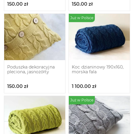
150.00
zł
150.00
zł
Już w Polsce
Poduszka dekoracyjna
Koc dzianinowy 190x160,
pleciona, jasnożółty
morska fala
150.00
zł
1 100.00
zł
Już w Polsce