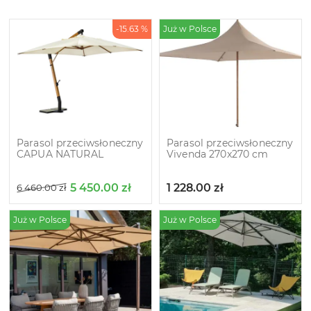
-15.63 %
Już w Polsce
Parasol przeciwsłoneczny
Parasol przeciwsłoneczny
CAPUA NATURAL
Vivenda 270x270 cm
5 450.00
zł
1 228.00
zł
6 460.00
zł
Już w Polsce
Już w Polsce