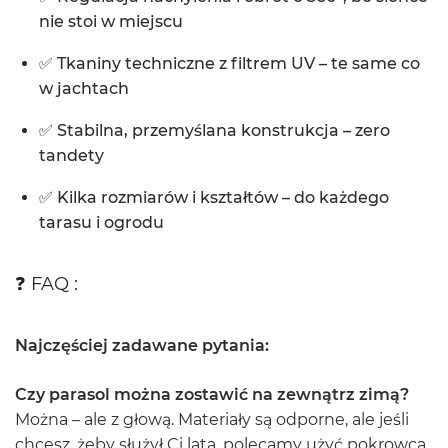
nie stoi w miejscu
✅ Tkaniny techniczne z filtrem UV – te same co
w jachtach
✅ Stabilna, przemyślana konstrukcja – zero
tandety
✅ Kilka rozmiarów i kształtów – do każdego
tarasu i ogrodu
❓ FAQ :
Najczęściej zadawane pytania:
Czy parasol można zostawić na zewnątrz zimą?
Można – ale z głową. Materiały są odporne, ale jeśli
chcesz, żeby służył Ci lata, polecamy użyć pokrowca.