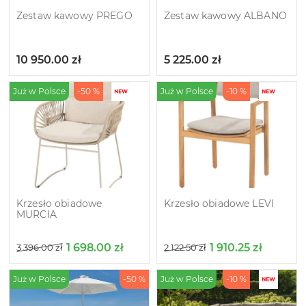
Zestaw kawowy PREGO
Zestaw kawowy ALBANO
10 950.00
zł
5 225.00
zł
Już w Polsce
-50 %
Już w Polsce
-10 %
Krzesło obiadowe
Krzesło obiadowe LEVI
MURCIA
1 698.00
zł
1 910.25
zł
3 396.00
zł
2 122.50
zł
Już w Polsce
-50 %
Już w Polsce
-10 %