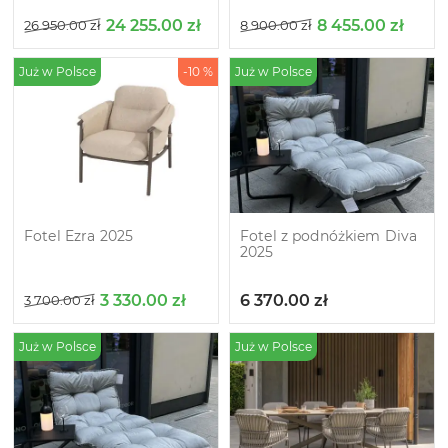
24 255.00
zł
8 455.00
zł
26 950.00
zł
8 900.00
zł
Już w Polsce
-10 %
Już w Polsce
Fotel Ezra 2025
Fotel z podnóżkiem Diva
2025
3 330.00
zł
6 370.00
zł
3 700.00
zł
Już w Polsce
Już w Polsce