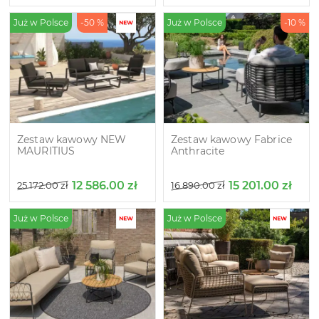
Już w Polsce
-50 %
Już w Polsce
-10 %
Zestaw kawowy NEW
Zestaw kawowy Fabrice
MAURITIUS
Anthracite
12 586.00
zł
15 201.00
zł
25 172.00
zł
16 890.00
zł
Już w Polsce
Już w Polsce