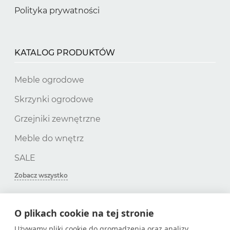
Polityka prywatności
KATALOG PRODUKTÓW
Meble ogrodowe
Skrzynki ogrodowe
Grzejniki zewnętrzne
Meble do wnętrz
SALE
Zobacz wszystko
O plikach cookie na tej stronie
SUBSKRYPCJA
Używamy pliki cookie do gromadzenia oraz analizy