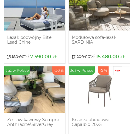
Leżak podwójny Bite
Modułowa sofa-leżak
Lead Chine
SARDINIA
7 590.00
zł
15 480.00
zł
15 180.00
zł
17 200.00
zł
Już w Polsce
-50 %
Już w Polsce
-5 %
Zestaw kawowy Sempre
Krzesło obiadowe
Anthracite/SilverGrey
Capalbio 2025