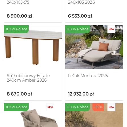
240x105x75
240x105 2026
8 900.00
zł
6 533.00
zł
Już w Polsce
Już w Polsce
Stół obiadowy Estate
Leżak Montera 2025
240cm Amber 2026
8 670.00
zł
12 932.00
zł
Już w Polsce
Już w Polsce
-10 %