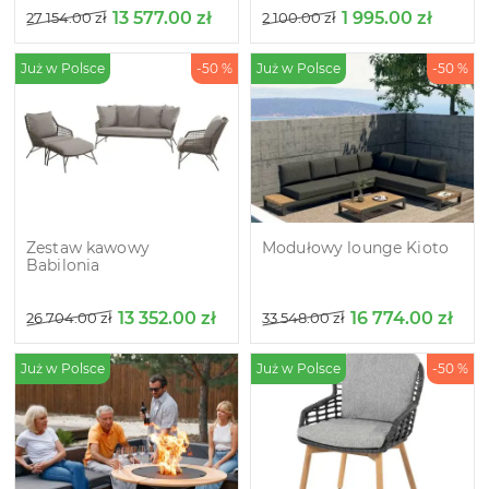
13 577.00
zł
1 995.00
zł
27 154.00
zł
2 100.00
zł
Już w Polsce
-50 %
Już w Polsce
-50 %
Zestaw kawowy
Modułowy lounge Kioto
Babilonia
13 352.00
zł
16 774.00
zł
26 704.00
zł
33 548.00
zł
Już w Polsce
Już w Polsce
-50 %