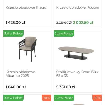
Krzesło obiadowe Prego
Krzesło obiadowe Puccini
1 425.00
zł
2 002.50
zł
2 225.00
zł
Już w Polsce
Już w Polsce
Krzesło obiadowe
Stolik kawowy Boaz 150 x
Albareto 2025
65 х 35
1 840.00
zł
5 351.00
zł
Już w Polsce
-10 %
Już w Polsce
-10 %