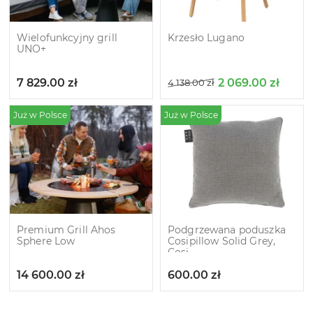
Wielofunkcyjny grill
Krzesło Lugano
UNO+
7 829.00
zł
2 069.00
zł
4 138.00
zł
Już w Polsce
Już w Polsce
Premium Grill Ahos
Podgrzewana poduszka
Sphere Low
Cosipillow Solid Grey,
Cosi
14 600.00
zł
600.00
zł