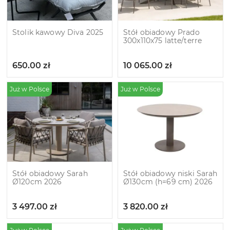
Stolik kawowy Diva 2025
Stół obiadowy Prado
300x110x75 latte/terre
650.00
zł
10 065.00
zł
Już w Polsce
Już w Polsce
Stół obiadowy Sarah
Stół obiadowy niski Sarah
Ø120cm 2026
Ø130cm (h=69 cm) 2026
3 497.00
zł
3 820.00
zł