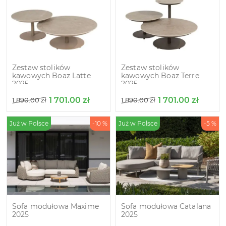
Zestaw stolików
Zestaw stolików
kawowych Boaz Latte
kawowych Boaz Terre
2025
2025
1 701.00
zł
1 701.00
zł
1 890.00
zł
1 890.00
zł
Już w Polsce
-10 %
Już w Polsce
-5 %
Sofa modułowa Maxime
Sofa modułowa Catalana
2025
2025