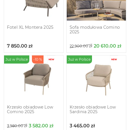
Fotel XL Montera 2025
Sofa modułowa Comino
2025
7 850.00
zł
20 610.00
zł
22 900.00
zł
Już w Polsce
-10 %
Już w Polsce
Krzesło obiadowe Low
Krzesło obiadowe Low
Comino 2025
Sardinia 2025
3 582.00
zł
3 465.00
zł
3 980.00
zł