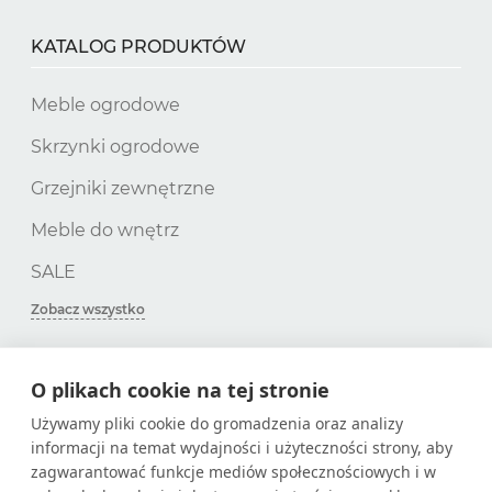
KATALOG PRODUKTÓW
Meble ogrodowe
Skrzynki ogrodowe
Grzejniki zewnętrzne
Meble do wnętrz
SALE
Zobacz wszystko
O plikach cookie na tej stronie
SUBSKRYPCJA
Używamy pliki cookie do gromadzenia oraz analizy
informacji na temat wydajności i użyteczności strony, aby
Zdobądź tylko przydatne artykuły!
zagwarantować funkcje mediów społecznościowych i w