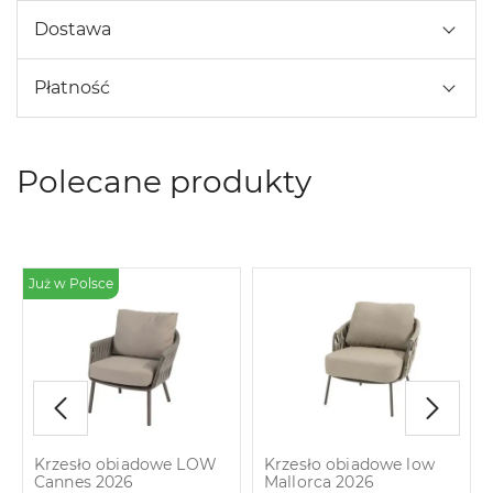
Dostawa
Płatność
Polecane produkty
%
Już w Polsce
Krzesło obiadowe LOW
Krzesło obiadowe low
Cannes 2026
Mallorca 2026