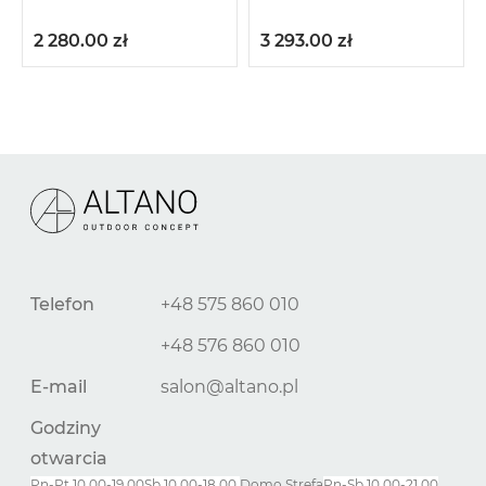
2 280.00
zł
3 293.00
zł
Telefon
+48 575 860 010
+48 576 860 010
E-mail
salon@altano.pl
Godziny
otwarcia
Pn-Pt 10.00-19.00
Sb 10.00-18.00
Domo Strefa
Pn-
Sb
10.00-21.00