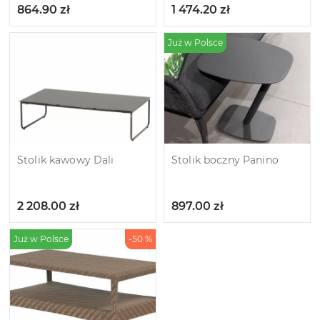
864.90
zł
1 474.20
zł
Już w Polsce
Stolik kawowy Dali
Stolik boczny Panino
2 208.00
zł
897.00
zł
Już w Polsce
-50 %