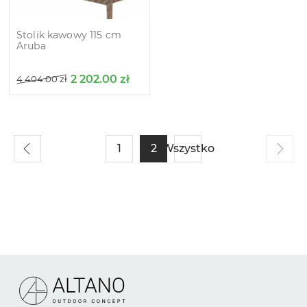
Stolik kawowy 115 cm
Aruba
2 202.00
zł
4 404.00
zł
1
2
Wszystko