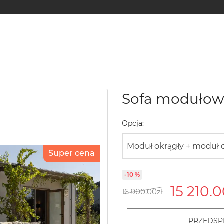
Sofa modułow
Opcja:
Moduł okrągły + modu
Super cena
-10 %
15 210.
16 900.00
zł
PRZEDSP