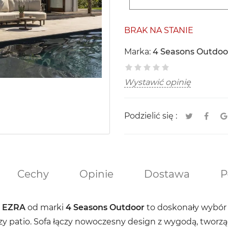
BRAK NA STANIE
Marka:
4 Seasons Outdoo
Wystawić opinię
Podzielić się :
Cechy
Opinie
Dostawa
P
a
EZRA
od marki
4 Seasons Outdoor
to doskonały wybór 
zy patio. Sofa łączy nowoczesny design z wygodą, tworz