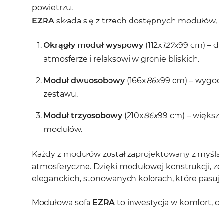
powietrzu.
EZRA
składa się z trzech dostępnych modułów,
Okrągły moduł wyspowy
(112x
127x
99 cm) – d
atmosferze i relaksowi w gronie bliskich.
Moduł dwuosobowy
(166x
86x
99 cm) – wygod
zestawu.
Moduł trzyosobowy
(210x
86x
99 cm) – większ
modułów.
Każdy z modułów został zaprojektowany z myślą
atmosferyczne. Dzięki modułowej konstrukcji, 
eleganckich, stonowanych kolorach, które pasu
Modułowa sofa
EZRA
to inwestycja w komfort, 