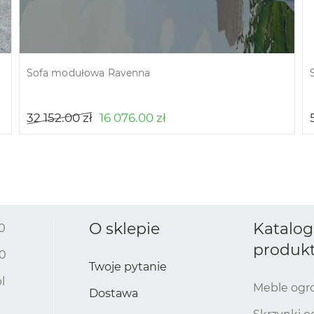
Sofa modułowa Ravenna
32 152.00
zł
16 076.00
zł
O sklepie
Katalog
0
produk
10
Twoje pytanie
l
Meble og
Dostawa