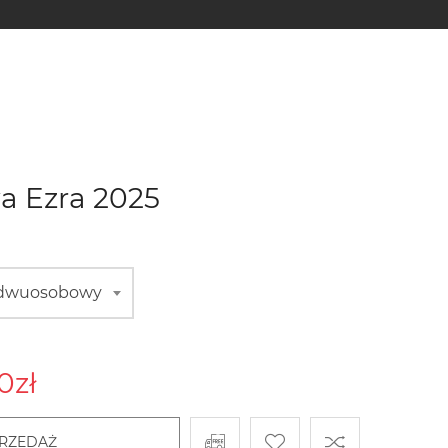
a Ezra 2025
ł dwuosobowy
00
zł
RZEDAŻ