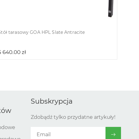
14 60
Stół tarasowy GOA HPL Slate Antracite
5 640.00
zł
Subskrypcja
tów
Zdobądź tylko przydatne artykuły!
rodowe