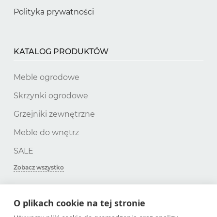
Polityka prywatności
KATALOG PRODUKTÓW
Meble ogrodowe
Skrzynki ogrodowe
Grzejniki zewnętrzne
Meble do wnętrz
SALE
Zobacz wszystko
O plikach cookie na tej stronie
SUBSKRYPCJA