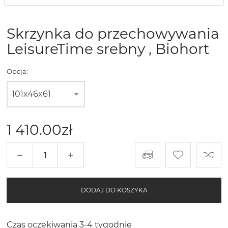
Skrzynka do przechowywania
LeisureTime srebny , Biohort
Opcja:
101x46x61
1 410.00
zł
−
+
DODAJ DO KOSZYKA
Czas oczekiwania 3-4 tygodnie