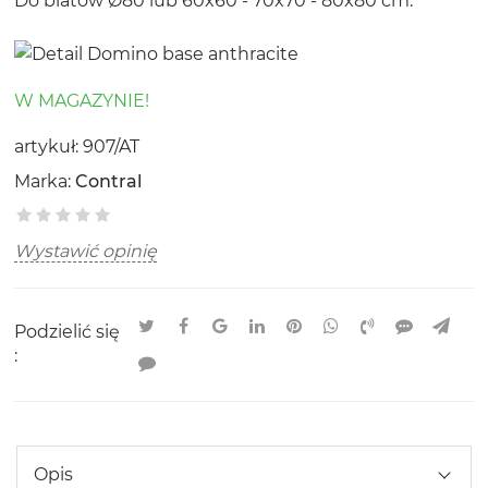
Do blatów Ø80 lub 60x60 - 70x70 - 80x80 cm.
W MAGAZYNIE!
artykuł:
907/AT
Marka:
Contral
Wystawić opinię
Podzielić się
:
Opis