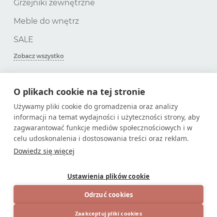
Grzejniki zewnętrzne
Meble do wnętrz
SALE
Zobacz wszystko
O plikach cookie na tej stronie
SUBSKRYPCJA
Używamy pliki cookie do gromadzenia oraz analizy
informacji na temat wydajności i użyteczności strony, aby
Zdobądź tylko przydatne artykuły!
zagwarantować funkcje mediów społecznościowych i w
celu udoskonalenia i dostosowania treści oraz reklam.
Dowiedz się więcej
Ustawienia plików cookie
© 2026
Sklep internetowy na stronie
Odrzuć cookies
Zaakceptuj pliki cookies