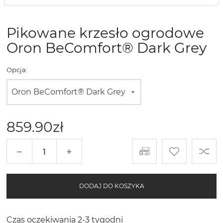
Pikowane krzesło ogrodowe
Oron BeComfort® Dark Grey
Opcja:
Oron BeComfort® Dark Grey
859.90
zł
−
+
DODAJ DO KOSZYKA
Czas oczekiwania 2-3 tygodni