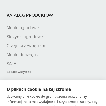
KATALOG PRODUKTÓW
Meble ogrodowe
Skrzynki ogrodowe
Grzejniki zewnętrzne
Meble do wnętrz
SALE
Zobacz wszystko
O plikach cookie na tej stronie
SUBSKRYPCJA
Używamy pliki cookie do gromadzenia oraz analizy
informacji na temat wydajności i użyteczności strony, aby
Zdobądź tylko przydatne artykuły!