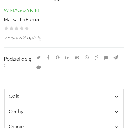
W MAGAZYNIE!
Marka:
LaFuma
Wystawić opinię
Podzielić się
:
Opis
Cechy
Opinie