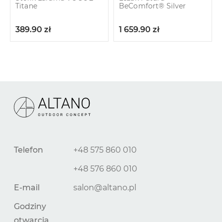
Titane
BeComfort® Silver
389.90
zł
1 659.90
zł
Telefon
+48 575 860 010
+48 576 860 010
E-mail
salon@altano.pl
Godziny
otwarcia