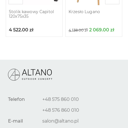
Stolik kawowy Capitol
Krzesło Lugano
120х75х35
4 522.00
zł
2 069.00
zł
4 138.00
zł
Telefon
+48 575 860 010
+48 576 860 010
E-mail
salon@altano.pl