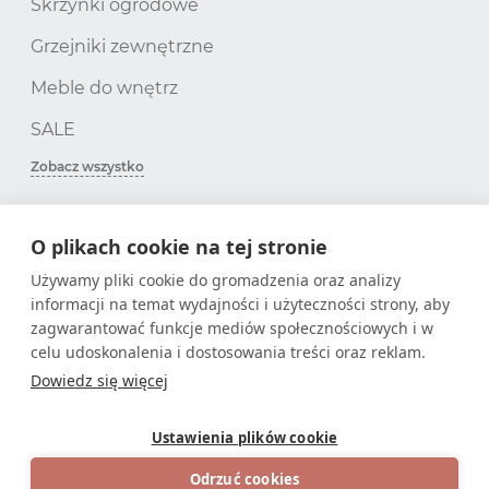
Skrzynki ogrodowe
Grzejniki zewnętrzne
Meble do wnętrz
SALE
Zobacz wszystko
O plikach cookie na tej stronie
SUBSKRYPCJA
Używamy pliki cookie do gromadzenia oraz analizy
informacji na temat wydajności i użyteczności strony, aby
Zdobądź tylko przydatne artykuły!
zagwarantować funkcje mediów społecznościowych i w
celu udoskonalenia i dostosowania treści oraz reklam.
Dowiedz się więcej
Ustawienia plików cookie
© 2026
Sklep internetowy na stronie
Odrzuć cookies