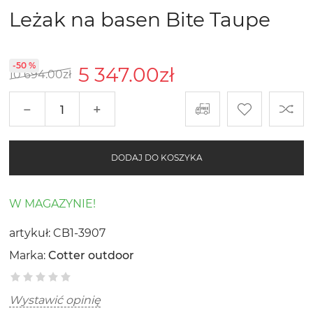
Leżak na basen Bite Taupe
-50 %
5 347.00
zł
10 694.00
zł
−
+
DODAJ DO KOSZYKA
W MAGAZYNIE!
artykuł:
CB1-3907
Marka:
Cotter outdoor
Wystawić opinię