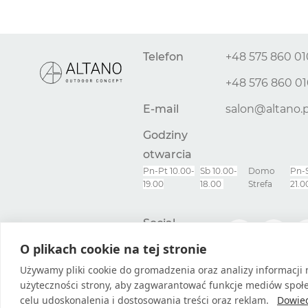
Telefon
+48 575 860 01
+48 576 860 0
E-mail
salon@altano.p
Godziny
otwarcia
Pn-Pt 10.00-
Sb 10.00-
Domo
Pn-
19.00
18.00
Strefa
21.0
Social
media
O plikach cookie na tej stronie
Używamy pliki cookie do gromadzenia oraz analizy informacji 
użyteczności strony, aby zagwarantować funkcje mediów społ
celu udoskonalenia i dostosowania treści oraz reklam.
Dowied
© 2026
Sklep internetowy na stronie