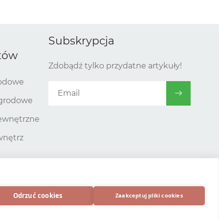
Subskrypcja
tów
Zdobądź tylko przydatne artykuły!
rodowe
ogrodowe
zewnętrzne
wnętrz
tko
Odrzuć cookies
Zaakceptuj pliki cookies