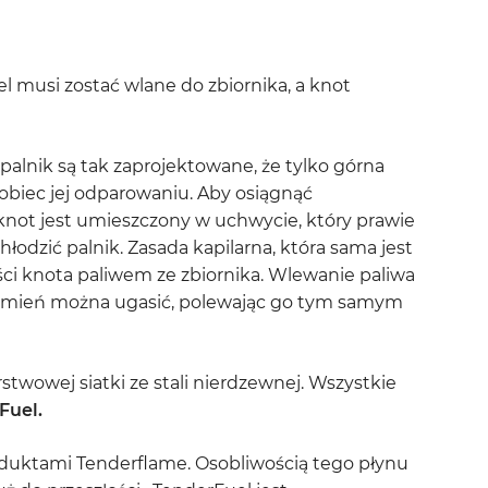
l musi zostać wlane do zbiornika, a knot
palnik są tak zaprojektowane, że tylko górna
obiec jej odparowaniu. Aby osiągnąć
not jest umieszczony w uchwycie, który prawie
odzić palnik. Zasada kapilarna, która sama jest
ści knota paliwem ze zbiornika. Wlewanie paliwa
łomień można ugasić, polewając go tym samym
twowej siatki ze stali nierdzewnej. Wszystkie
Fuel.
oduktami Tenderflame. Osobliwością tego płynu