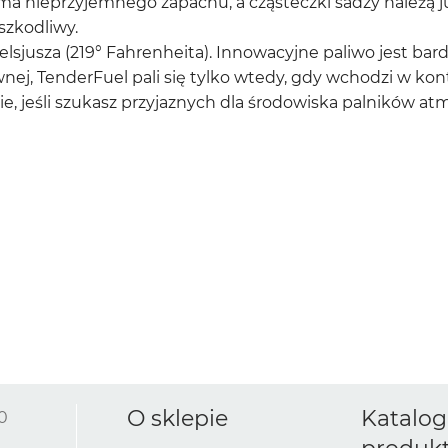
ma nieprzyjemnego zapachu, a cząsteczki sadzy należą ju
szkodliwy.
sjusza (219° Fahrenheita). Innowacyjne paliwo jest bard
ewnej, TenderFuel pali się tylko wtedy, gdy wchodzi w k
ie, jeśli szukasz przyjaznych dla środowiska palników at
O sklepie
Katalog
0