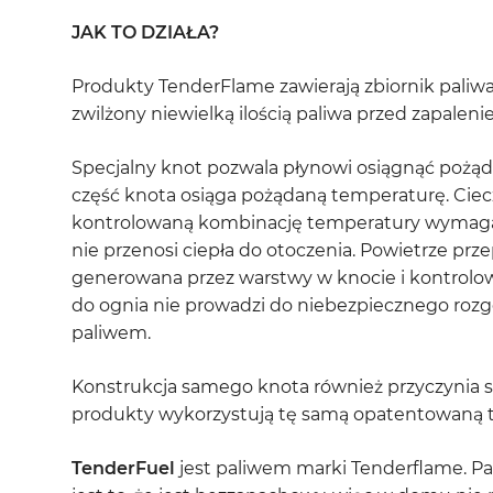
JAK TO DZIAŁA?
Produkty TenderFlame zawierają zbiornik paliwa 
zwilżony niewielką ilością paliwa przed zapaleni
Specjalny knot pozwala płynowi osiągnąć pożąda
część knota osiąga pożądaną temperaturę. Ciec
kontrolowaną kombinację temperatury wymagane
nie przenosi ciepła do otoczenia. Powietrze prz
generowana przez warstwy w knocie i kontrolowa
do ognia nie prowadzi do niebezpiecznego roz
paliwem.
Konstrukcja samego knota również przyczynia si
produkty wykorzystują tę samą opatentowaną t
TenderFuel
jest paliwem marki Tenderflame. Pa