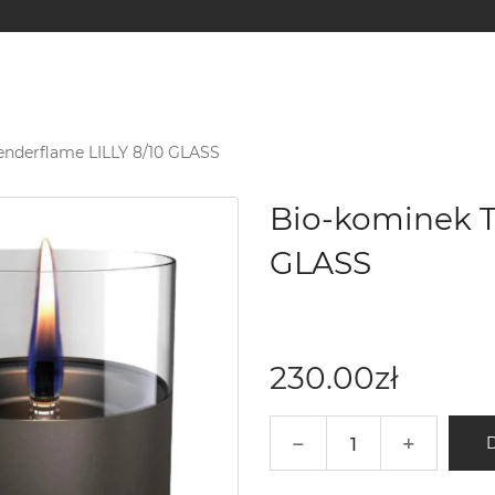
enderflame LILLY 8/10 GLASS
Bio-kominek T
GLASS
230.00
zł
−
+