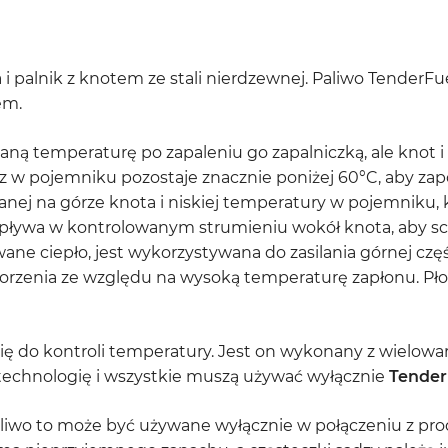
i palnik z knotem ze stali nierdzewnej. Paliwo TenderFue
em.
ną temperaturę po zapaleniu go zapalniczką, ale knot i 
z w pojemniku pozostaje znacznie poniżej 60°C, aby zap
j na górze knota i niskiej temperatury w pojemniku, k
epływa w kontrolowanym strumieniu wokół knota, aby schł
ne ciepło, jest wykorzystywana do zasilania górnej czę
gorzenia ze względu na wysoką temperaturę zapłonu. P
ę do kontroli temperatury. Jest on wykonany z wielowars
echnologię i wszystkie muszą używać wyłącznie
Tender
liwo to może być używane wyłącznie w połączeniu z pr