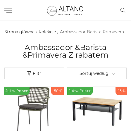
Strona główna
Kolekcje
Ambassador Barista Primavera
Ambassador &Barista
&Primavera Z rabatem
Filtr
Sortuj według
Już w Polsce
-50 %
Już w Polsce
-15 %