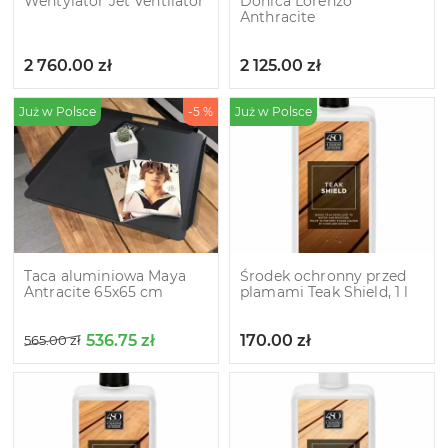
Wentylator Jet Ventilator
Donica Lorenzo
Аnthracite
2 760.00
zł
2 125.00
zł
Już w Polsce
-5 %
Już w Polsce
Taca aluminiowa Maya
Środek ochronny przed
Antracite 65х65 cm
plamami Teak Shield, 1 l
536.75
zł
170.00
zł
565.00
zł