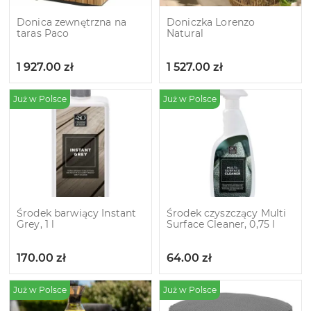
Donica zewnętrzna na
Doniczka Lorenzo
taras Paco
Natural
1 927.00
zł
1 527.00
zł
Już w Polsce
Już w Polsce
Środek barwiący Instant
Środek czyszczący Multi
Grey, 1 l
Surface Cleaner, 0,75 l
170.00
zł
64.00
zł
Już w Polsce
Już w Polsce