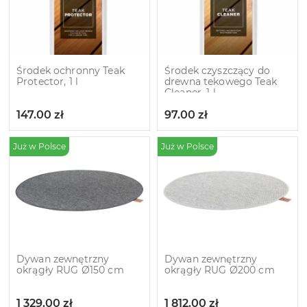
Środek ochronny Teak
Środek czyszczący do
Protector, 1 l
drewna tekowego Teak
Cleaner, 1 l
147.00
zł
97.00
zł
Już w Polsce
Już w Polsce
Dywan zewnętrzny
Dywan zewnętrzny
okrągły RUG Ø150 cm
okrągły RUG Ø200 cm
1 329.00
zł
1 812.00
zł