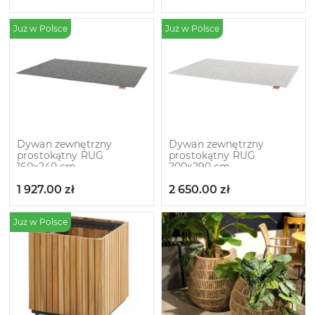
Już w Polsce
Już w Polsce
Dywan zewnętrzny
Dywan zewnętrzny
prostokątny RUG
prostokątny RUG
160x240 cm
200x290 cm
1 927.00
zł
2 650.00
zł
Już w Polsce